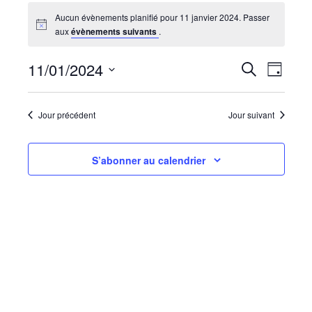
Aucun évènements planifié pour 11 janvier 2024. Passer
aux
évènements suivants
.
Recherc
Navi
11/01/2024
Recherche
Jour
de
et
Sélectionnez
vues
navigati
une
Évèn
date.
Jour précédent
Jour suivant
de
vues
Évèneme
S’abonner au calendrier