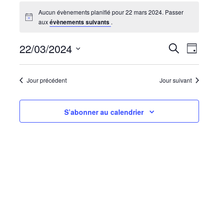
Aucun évènements planifié pour 22 mars 2024. Passer
aux
évènements suivants
.
Recherc
Navi
22/03/2024
Recherche
Jour
de
et
Sélectionnez
vues
navigati
une
Évèn
date.
Jour précédent
Jour suivant
de
vues
Évèneme
S’abonner au calendrier