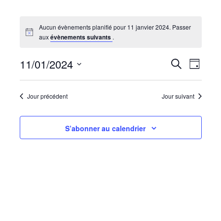
Aucun évènements planifié pour 11 janvier 2024. Passer
aux
évènements suivants
.
Recherc
Navi
11/01/2024
Recherche
Jour
de
et
Sélectionnez
vues
navigati
une
Évèn
date.
Jour précédent
Jour suivant
de
vues
Évèneme
S’abonner au calendrier