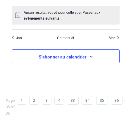
Aucun résultat trouvé pour cette vue. Passer aux
évènements suivants
.
Jan
Ce mois-ci
Mar
S’abonner au calendrier
...
Page
1
2
3
4
33
34
35
36
35 of
36