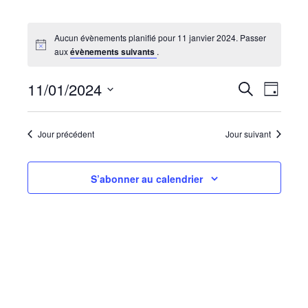
Aucun évènements planifié pour 11 janvier 2024. Passer
aux
évènements suivants
.
Recherc
Navi
11/01/2024
Recherche
Jour
de
et
Sélectionnez
vues
navigati
une
Évèn
date.
Jour précédent
Jour suivant
de
vues
Évèneme
S’abonner au calendrier