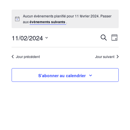
Aucun évènements planifié pour 11 février 2024. Passer
aux
évènements suivants
.
Recherc
Navi
11/02/2024
Recherche
Jour
de
et
Sélectionnez
vues
navigati
une
Évèn
date.
Jour précédent
Jour suivant
de
vues
Évèneme
S’abonner au calendrier