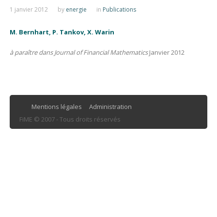
1 janvier 2012
by
energie
in
Publications
M. Bernhart, P. Tankov, X. Warin
à paraître dans Journal of Financial Mathematics
Janvier 2012
Mentions légales
Administration
FiME © 2007 - Tous droits réservés