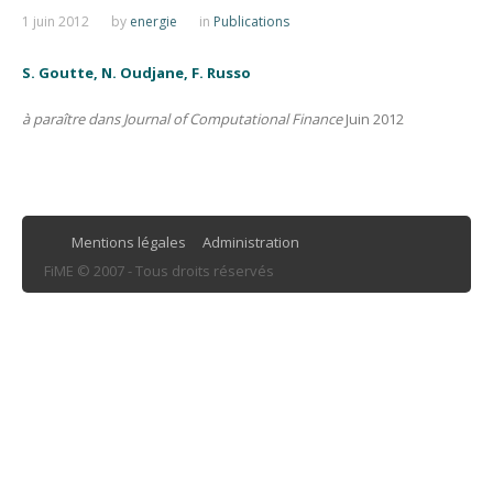
1 juin 2012
by
energie
in
Publications
S. Goutte, N. Oudjane, F. Russo
à paraître dans Journal of Computational Finance
Juin 2012
Mentions légales
Administration
FiME © 2007 - Tous droits réservés