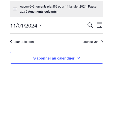
Aucun évènements planifié pour 11 janvier 2024. Passer
aux
évènements suivants
.
Recherc
Navi
11/01/2024
Recherche
Jour
de
et
Sélectionnez
vues
navigati
une
Évèn
date.
Jour précédent
Jour suivant
de
vues
Évèneme
S’abonner au calendrier