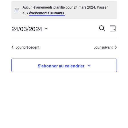
Aucun évènements planifié pour 24 mars 2024. Passer
aux
évènements suivants
.
Recherc
Navi
24/03/2024
Recherche
Jour
de
et
Sélectionnez
vues
navigati
une
Évèn
date.
Jour précédent
Jour suivant
de
vues
Évèneme
S’abonner au calendrier