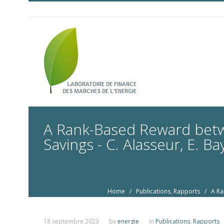
A Rank-Based Reward betwee
Savings - C. Alasseur, E. B
Home
/
Publications
,
Rapports
/ A Rank
18 septembre 2023
by
energie
in
Publications
,
Rapports