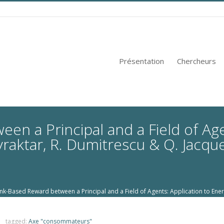
Présentation
Chercheurs
n a Principal and a Field of Age
ayraktar, R. Dumitrescu & Q. Jacqu
-Based Reward between a Principal and a Field of Agents: Application to Energy
tagged:
Axe "consommateurs"