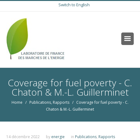
Switch to English
Coverage for fuel poverty - C.
Chaton & M.-L. Guillerminet
Home
/
Publications
,
Rapports
/ Coverage for fuel poverty - C.
Chaton & M.-L. Guillerminet
14 décembre 2022
by
energie
in
Publications
,
Rapports