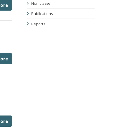
Non classé
ore
Publications
Reports
ore
ore