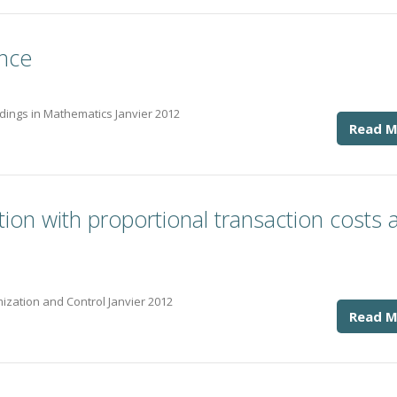
nce
edings in Mathematics Janvier 2012
Read M
ation with proportional transaction costs 
mization and Control Janvier 2012
Read M