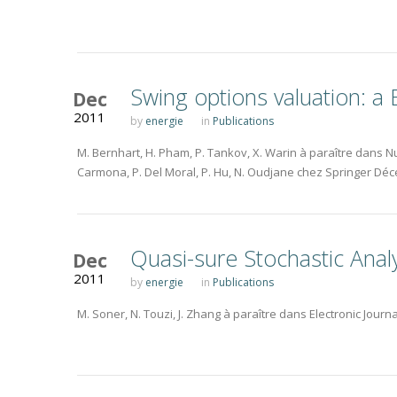
Swing options valuation: a
Dec
2011
by
energie
in
Publications
M. Bernhart, H. Pham, P. Tankov, X. Warin à paraître dans 
Carmona, P. Del Moral, P. Hu, N. Oudjane chez Springer Dé
Quasi-sure Stochastic Anal
Dec
2011
by
energie
in
Publications
M. Soner, N. Touzi, J. Zhang à paraître dans Electronic Jour