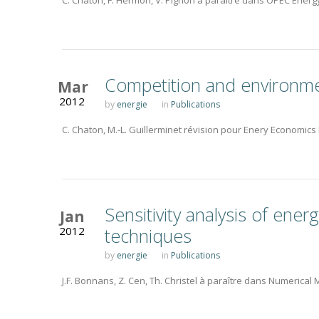
C. Chaton, F. Hermon, V. Pignon à paraître dans OPEC Ener
Competition and environment
Mar
2012
by
energie
in
Publications
C. Chaton, M.-L. Guillerminet révision pour Enery Economics
Sensitivity analysis of ene
Jan
2012
techniques
by
energie
in
Publications
J.F. Bonnans, Z. Cen, Th. Christel à paraître dans Numerical