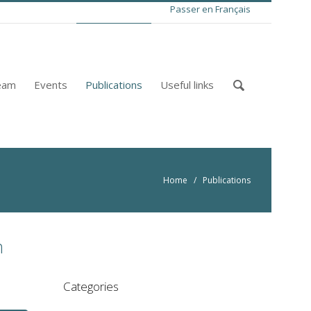
Passer en Français
eam
Events
Publications
Useful links
Home
/
Publications
n
Categories