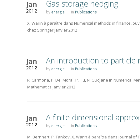
Gas storage hedging
Jan
2012
by
energie
in
Publications
X. Warin à paraître dans Numerical methods in finance, ouvr
chez Springer Janvier 2012
An introduction to particle
Jan
2012
by
energie
in
Publications
R. Carmona, P. Del Moral, P. Hu, N. Oudjane in Numerical Me
Mathematics Janvier 2012
A finite dimensional appro
Jan
2012
by
energie
in
Publications
M. Bernhart, P. Tankov, X. Warin à paraître dans Journal of 