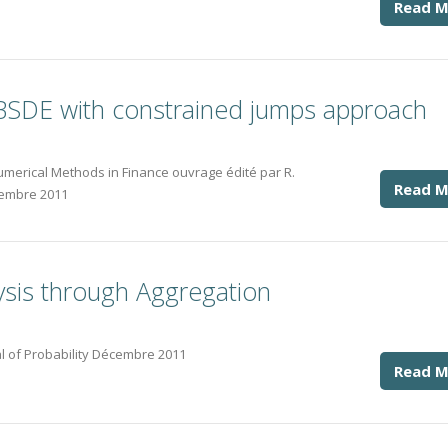
Read M
 BSDE with constrained jumps approach
Numerical Methods in Finance ouvrage édité par R.
Read M
cembre 2011
ysis through Aggregation
nal of Probability Décembre 2011
Read M