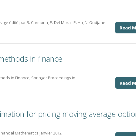
age édité par R. Carmona, P. Del Moral, P. Hu, N. Oudjane
Read M
 methods in finance
thods in Finance, Springer Proceedings in
Read M
ximation for pricing moving average opti
Financial Mathematics Janvier 2012