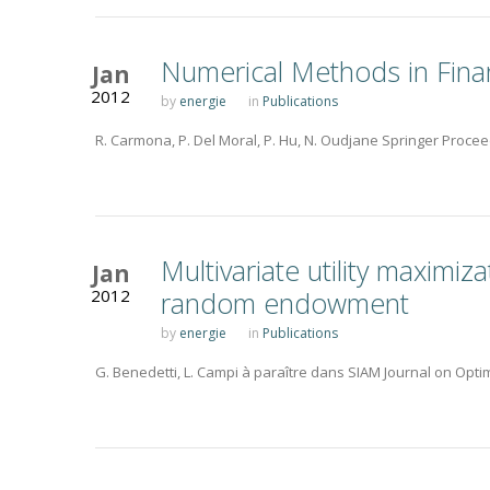
Numerical Methods in Fina
Jan
2012
by
energie
in
Publications
R. Carmona, P. Del Moral, P. Hu, N. Oudjane Springer Proce
Multivariate utility maximiz
Jan
2012
random endowment
by
energie
in
Publications
G. Benedetti, L. Campi à paraître dans SIAM Journal on Opti